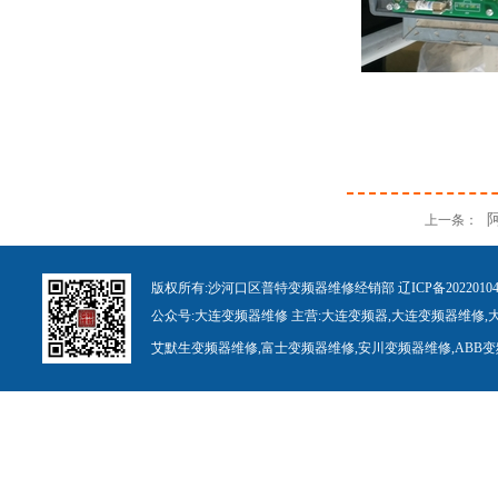
上一条：
版权所有:
沙河口区普特变频器维修经销部
辽ICP备
20
22010
公众号:
大连变频
器
维修
主营:
大连变
频
器
,
大连变频
器
维修
,
艾默生变频器维修
,
富士变频器维修
,
安川变频
器
维修
,
ABB
变