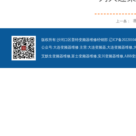
上一条：
版权所有:
沙河口区普特变频器维修经销部
辽ICP备
20
22010
公众号:
大连变频
器
维修
主营:
大连变
频
器
,
大连变频
器
维修
,
艾默生变频器维修
,
富士变频器维修
,
安川变频
器
维修
,
ABB
变