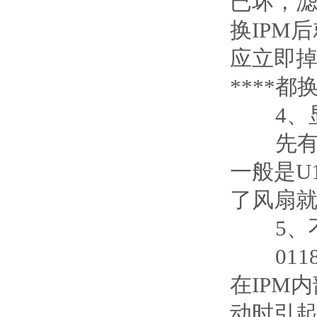
已坏，
换IPM
应立即掉
****
4、显
先有显
一般是U
了风扇
5、不
011800
在IPM
动时引起