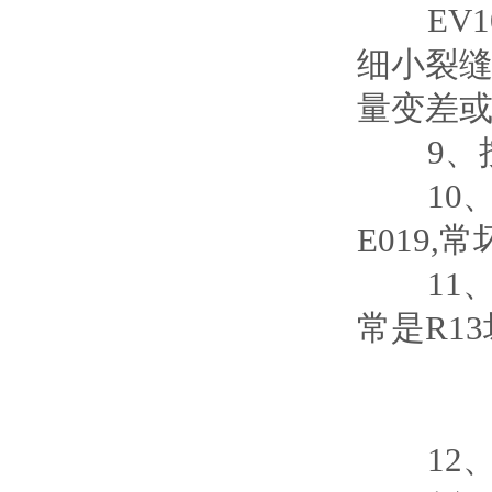
EV100
细小裂缝。
量变差或
9、按运
10、E
E019
11、E
常是R1
12、TD