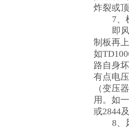
炸裂或
7、机
即风扇
制板再
如TD1
路自身
有点电
（变压
用。如
或284
8、风