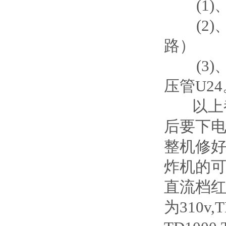
(1)、
(2)、
路）
(3)、
压管U24
以上都
后要下电
整机修
炸机的
直流档红接
为310v