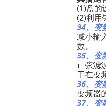
(1)盘
(2)利
34、
减小输
数。
35、
正弦滤
于在变
36、
变频器的
37、