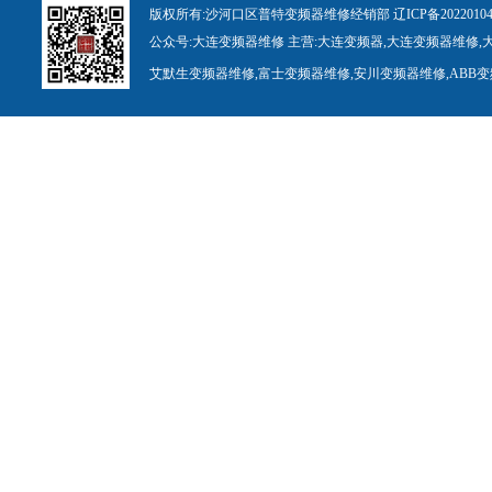
版权所有:
沙河口区普特变频器维修经销部
辽ICP备
20
22010
公众号:
大连变频
器
维修
主营:
大连变
频
器
,
大连变频
器
维修
,
艾默生变频器维修
,
富士变频器维修
,
安川变频
器
维修
,
ABB
变