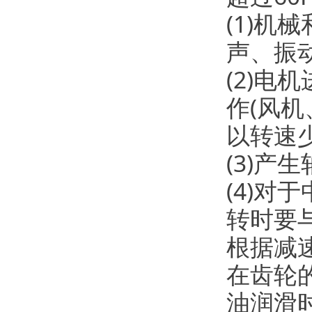
(1)机
声、振动
(2)
作(风
以转速
(3)
(4)对
转时要
根据减
在齿轮的
油润滑