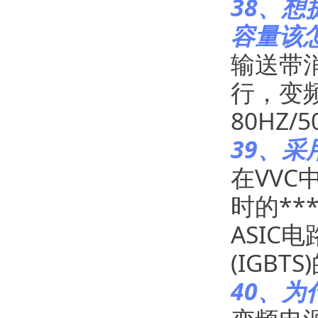
38、想
容量该
输送带
行，变
80HZ/
39、采
在VV
时的*
ASIC
(IGBT
40、