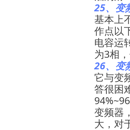
25、
基本上
作点以
电容运
为3相
26、
它与变
答很困
94%~
变频器
大，对