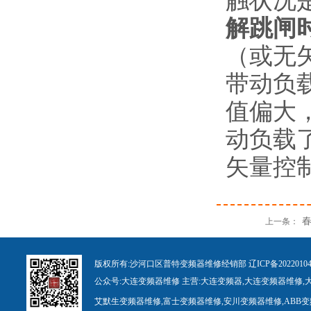
触状况
解跳闸
（或无
带动负
值偏大
动负载
矢量控
上一条：
版权所有:
沙河口区普特变频器维修经销部
辽ICP备
20
22010
公众号:
大连变频
器
维修
主营:
大连变
频
器
,
大连变频
器
维修
,
艾默生变频器维修
,
富士变频器维修
,
安川变频
器
维修
,
ABB
变